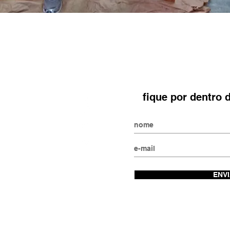
18
paulo, SP
fique por dentro
ri, 623
ura do km 7
ENV
Gonçalves,
om.br