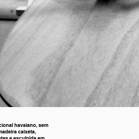
cional havaiano, sem
madeira caixeta,
etas e esculpida em