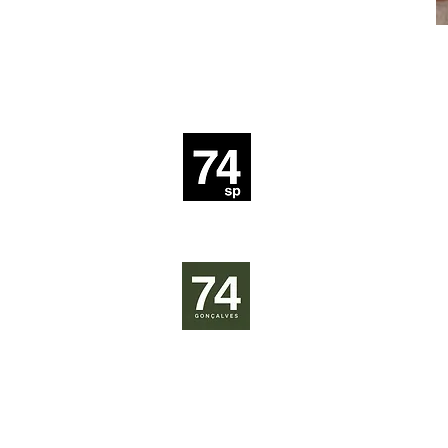
r. souza lima, 3
barra funda, são 
01153-020
​Estrada do Lamba
ou AMG 1930 alt
Em frente ao BAR do Zezé
Bairro LAMBARI 
Minas Gerais
contato@lab74.c