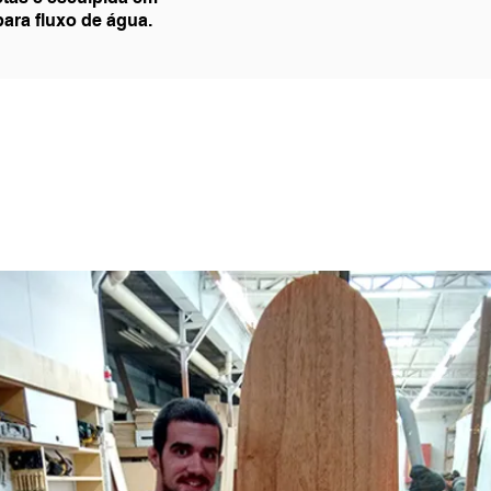
ara fluxo de água.
Saiba quando abriremos
uma nova turma.