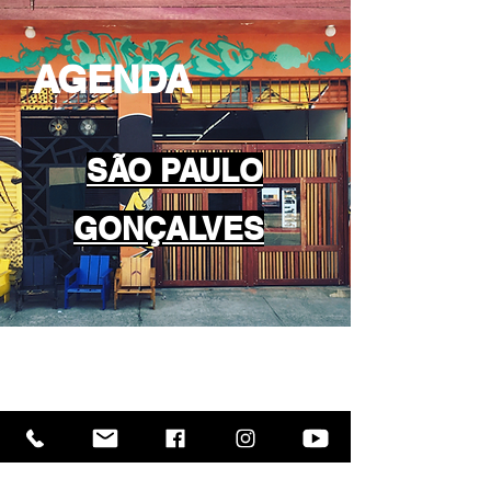
AGENDA
SÃO PAULO
GONÇALVES
fique por dentro da
nossa agenda