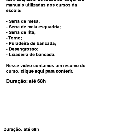
manuais utilizadas nos cursos da
escola:
- Serra de mesa;
- Serra de meia esquadria;
- Serra de fita;
- Torno;
- Furadeira de bancada;
- Desengrosso;
- Lixadeira de bancada.
Nesse vídeo contamos um resumo do
curso,
clique aqui para conferir.
Duração: até 68h
Investimento:
4x R$1.071,25 (R$4.285)
(material autoral à parte)
8% de desconto para pagamento à vista (PIX)
Outras opções de parcelamento, descontos em
grupos e detalhes sobre os materiais, veja o
formulário de inscrição
Duração: até 68h