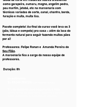
como garapeira, cumaru, mogno, angelim pedra,
pau marfim, jatobá, etc na marcenaria com
técnicas variadas de corte, canal, chanfro, borda,
furação e muita, muita lixa.
Pacote completo! Ao final do curso você leva os 3
(pão, tábua e compota) pra casa – além da isca do
fermento natural para seguir fazendo muitos pães
por ai!
Professores: Felipe Ronan e Amanda Pereira do
Seu Filão
.
A marcenaria fica a cargo da nossa equipe de
professores.
Duração: 8h
Investimento:
3x R$240 (R$720)
com material incluso
5% de desconto para pagamento à vista
confira formas de pagamento, desconto e detalhes
sobre os materiais no formulário de inscrição