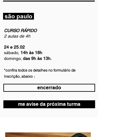
são paulo
CURSO RÁPIDO
2 aulas de 4h
24 e 25.02
sábado,
14h às 18h
domingo,
das 9h às 13h.
*confira todos
os
detalhes no formul
ário de
inscrição, abaixo ↓
encerrado
me avise da próxima turma