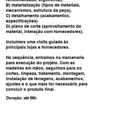
B) materialização (tipos de materiais,
mecanismos, estrutura da peça),
C) detalhamento (acabamentos,
especificações)
D) plano de corte (aproveitamento do
material, interação com fornecedores).
Incluímos uma visita guiada às
principais lojas e fornecedores.
Na sequência, entramos na marcenaria
para execução do projeto. Com as
madeiras em mãos, seguimos para os
cortes, limpeza, tratamento, montagem,
instalação de ferragens, acabamentos,
ajustes e o que mais for necessário para
concluir o produto final.
Duração: até 68h
Investimento:
4x R$888,75 (R$3.555)
(material autoral à parte)
8% de desconto p/ pagamento à vista no PIX