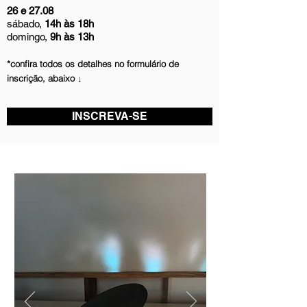
26 e 27.08
sábado,
14h às 18h
domingo,
9h às 13h
*confira todos
os
detalhes no formul
ário de
inscrição, abaixo ↓
INSCREVA-SE