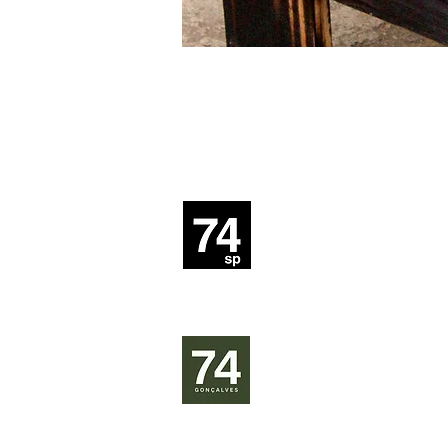
r. souza lima, 3
barra funda, são 
01153-020
​22°38'33.6"S 45°
gonçalves
, m
inas