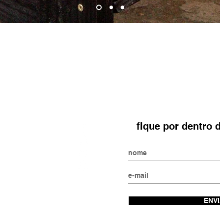
18
paulo, SP
fique por dentro
48'13.1"W
 gerais, MG
ENV