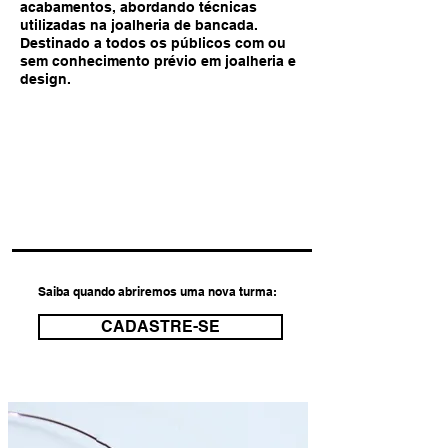
acabamentos, abordando técnicas
utilizadas na joalheria de bancada.
Destinado a todos os públicos com ou
sem conhecimento prévio em joalheria e
design.
Investimento:
3x R$220 (R$660)
com material incluso
5% de desconto para pagamento à vista
confira formas de pagamento, desconto e detalhes
sobre os materiais no formulário de inscrição
Saiba quando abriremos uma nova turma:
CADASTRE-SE