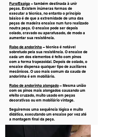
Furo/Espiga
– também destinada à unir
peças. Existem inúmeras formas de
executar a técnica, no entanto o princípio
básico é de que a extremidade de uma das
peças de madeira encaixe num furo realizado
noutra peça. O encaixe pode ser depois
colado, cravado ou aparafusado, de modo a
aumentar sua resistência.
Rabo de andorinha
– técnica é notável
sobretudo pela sua resistência. O encaixe de
cada um dos elementos é feito com pinos
com a forma
trapezoidal
. Depois de colado, o
encaixe dispensa qualquer tipo de auxiliares
mecânicos. O uso mais comum da cauda de
andorinha é em mobiliário.
Rabo de andorinha alongado
– Mesma união
com os pinos mais alongados causando um
efeito cruzado, muito usado em peças
decorativas ou em mobiliário vintage.
Seguiremos uma sequência lógica e muito
didática, executando um encaixe por vez até
a montagem final da peça.