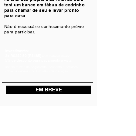
terá um banco em tábua de cedrinho
para chamar de seu e levar pronto
para casa.
Não é necessário conhecimento prévio
para participar.
Investimento:
2x R$242,50 (R$485)
com material incluso
5% de desconto para pagamento à vista
confira formas de pagamento, desconto e detalhes
sobre os materiais no formulário de inscrição
EM BREVE